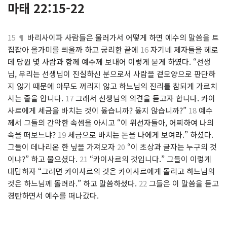
마태 22:15-22
15 ¶
바리사이파 사람들은 물러가서 어떻게 하면 예수의 말씀을 트
집잡아 올가미를 씌울까 하고 궁리한 끝에
16
자기네 제자들을 헤로
데 당원 몇 사람과 함께 예수께 보내어 이렇게 묻게 하였다. “선생
님, 우리는 선생님이 진실하신 분으로서 사람을 겉모양으로 판단하
지 않기 때문에 아무도 꺼리지 않고 하느님의 진리를 참되게 가르치
시는 줄을 압니다.
17
그래서 선생님의 의견을 듣고자 합니다. 카이
사르에게 세금을 바치는 것이 옳습니까? 옳지 않습니까?”
18
예수
께서 그들의 간악한 속셈을 아시고 “이 위선자들아, 어찌하여 나의
속을 떠보느냐?
19
세금으로 바치는 돈을 나에게 보여라.” 하셨다.
그들이 데나리온 한 닢을 가져오자
20
“이 초상과 글자는 누구의 것
이냐?” 하고 물으셨다.
21
“카이사르의 것입니다.” 그들이 이렇게
대답하자 “그러면 카이사르의 것은 카이사르에게 돌리고 하느님의
것은 하느님께 돌려라.” 하고 말씀하셨다.
22
그들은 이 말씀을 듣고
경탄하면서 예수를 떠나갔다.