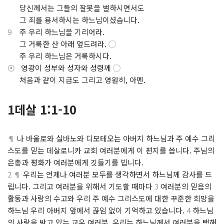
.
당신께서는 그들의 잘못을 벌하시면서도
.
그 죄를 용서하시는 하느님이셨습니다.
9
주 우리 하느님을 기리어라.
.
그 거룩한 산 아래 엎드려라.
◯
.
주 우리 하느님은 거룩하시다.
⦿
영광이 성부와 성자와 성령께
◯
.
처음과 같이 지금도 그리고 영원히, 아멘.
1데살 1:1-10
¶
나 바울로와 실바노와 디모테오는 아버지 하느님과 주 예수 그리
스도를 믿는 데살로니카 교회 여러분에게 이 편지를 씁니다. 주님의
은총과 평화가 여러분에게 깃들기를 빕니다.
2 ¶
우리는 언제나 여러분 모두를 생각하면서 하느님께 감사를 드
립니다. 그리고 여러분을 위해서 기도할 때마다
3
여러분의 믿음의
활동과 사랑의 수고와 우리 주 예수 그리스도에 대한 꾸준한 희망을
하느님 우리 아버지 앞에서 끊임 없이 기억하고 있습니다.
4
하느님
의 사랑을 받고 있는 교우 여러분, 우리는 하느님께서 여러분을 택해