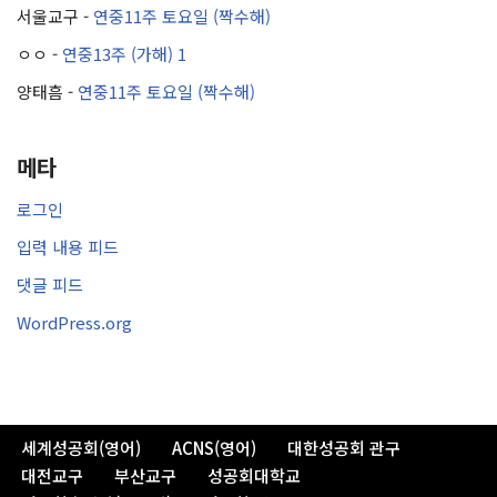
서울교구
-
연중11주 토요일 (짝수해)
ㅇㅇ
-
연중13주 (가해) 1
양태흠
-
연중11주 토요일 (짝수해)
메타
로그인
입력 내용 피드
댓글 피드
WordPress.org
세계성공회(영어)
ACNS(영어)
대한성공회 관구
대전교구
부산교구
성공회대학교