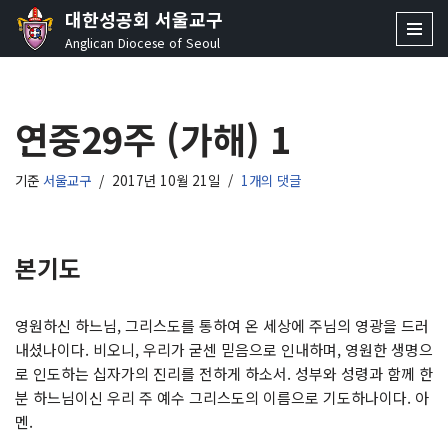
대한성공회 서울교구
Anglican Diocese of Seoul
콘
텐
츠
연중29주 (가해) 1
로
건
너
기준
서울교구
2017년 10월 21일
1개의 댓글
뛰
기
본기도
영원하신 하느님, 그리스도를 통하여 온 세상에 주님의 영광을 드러
내셨나이다. 비오니, 우리가 굳센 믿음으로 인내하며, 영원한 생명으
로 인도하는 십자가의 진리를 전하게 하소서. 성부와 성령과 함께 한
분 하느님이신 우리 주 예수 그리스도의 이름으로 기도하나이다. 아
멘.