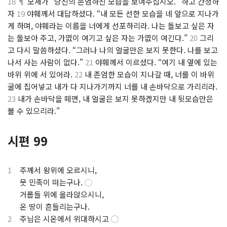
18 ¶
모세가 “당신의 존엄하신 모습을 보여주십시오.” 하고 간청하
자
19
야훼께서 대답하셨다. “내 모든 선한 모습을 네 앞으로 지나가
게 하며, 야훼라는 이름을 너에게 선포하리라. 나는 돌보고 싶은 자
는 돌보아 주고, 가엾이 여기고 싶은 자는 가엾이 여긴다.”
20
그리
고 다시 말씀하셨다. “그러나 나의 얼굴만은 보지 못한다. 나를 보고
나서 사는 사람이 없다.”
21
야훼께서 이르셨다. “여기 내 옆에 있는
바위 위에 서 있어라.
22
내 존엄한 모습이 지나갈 때, 너를 이 바위
굴에 집어넣고 내가 다 지나가기까지 너를 내 손바닥으로 가리리라.
23
내가 손바닥을 떼면, 내 얼굴은 보지 못하겠지만 내 뒷모습만은
볼 수 있으리라.”
시편 99
1
주께서 왕위에 오르시니,
.
뭇 민족이 떠는구나.
◯
.
거룹들 위에 올라앉으시니,
.
온 땅이 흔들리는구나.
2
주님은 시온에서 위대하시고
◯