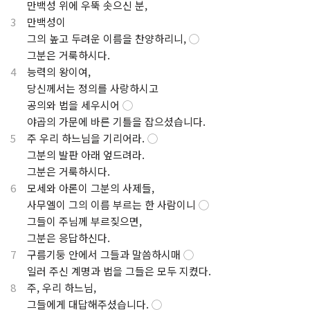
.
만백성 위에 우뚝 솟으신 분,
3
만백성이
.
그의 높고 두려운 이름을 찬양하리니,
◯
.
그분은 거룩하시다.
4
능력의 왕이여,
.
당신께서는 정의를 사랑하시고
.
공의와 법을 세우시어
◯
.
야곱의 가문에 바른 기틀을 잡으셨습니다.
5
주 우리 하느님을 기리어라.
◯
.
그분의 발판 아래 엎드려라.
.
그분은 거룩하시다.
6
모세와 아론이 그분의 사제들,
.
사무엘이 그의 이름 부르는 한 사람이니
◯
.
그들이 주님께 부르짖으면,
.
그분은 응답하신다.
7
구름기둥 안에서 그들과 말씀하시매
◯
.
일러 주신 계명과 법을 그들은 모두 지켰다.
8
주, 우리 하느님,
.
그들에게 대답해주셨습니다.
◯