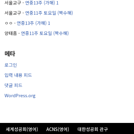
서울교구
-
연중13주 (가해) 1
서울교구
-
연중11주 토요일 (짝수해)
ㅇㅇ
-
연중13주 (가해) 1
양태흠
-
연중11주 토요일 (짝수해)
메타
로그인
입력 내용 피드
댓글 피드
WordPress.org
세계성공회(영어)
ACNS(영어)
대한성공회 관구