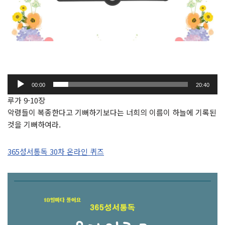
오
00:00
20:40
디
루가 9-10장
오
악령들이 복종한다고 기뻐하기보다는 너희의 이름이 하늘에 기록된
플
것을 기뻐하여라.
레
이
365성서통독 30차 온라인 퀴즈
어