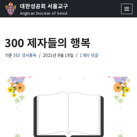
대한성공회 서울교구
Anglican Diocese of Seoul
콘
텐
츠
300 제자들의 행복
로
건
너
기준
365 성서통독
2021년 9월 19일
1개의 댓글
뛰
기