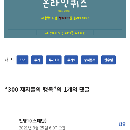
태그:
365
루가
루가10
루가9
성서통독
한수림
“300 제자들의 행복”의 1개의 댓글
전병옥(스데반)
답글
2021년 9월 25일 6:07 오전