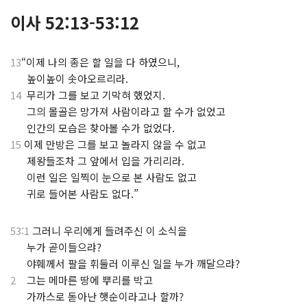
이사 52:13-53:12
13
“이제 나의 종은 할 일을 다 하였으니,
.
높이높이 솟아오르리라.
14
무리가 그를 보고 기막혀 했었지.
.
그의 몰골은 망가져 사람이라고 할 수가 없었고
.
인간의 모습은 찾아볼 수가 없었다.
15
이제 만방은 그를 보고 놀라지 않을 수 없고
.
제왕들조차 그 앞에서 입을 가리리라.
.
이런 일은 일찍이 눈으로 본 사람도 없고
.
귀로 들어본 사람도 없다.”
53:1
그러니 우리에게 들려주신 이 소식을
.
누가 곧이들으랴?
.
야훼께서 팔을 휘둘러 이루신 일을 누가 깨달으랴?
2
그는 메마른 땅에 뿌리를 박고
.
가까스로 돋아난 햇순이라고나 할까?