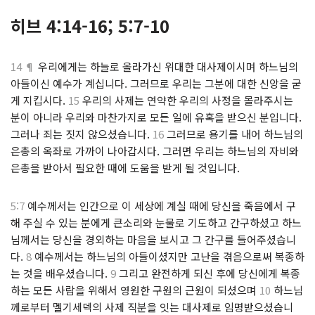
히브 4:14-16; 5:7-10
14 ¶
우리에게는 하늘로 올라가신 위대한 대사제이시며 하느님의
아들이신 예수가 계십니다. 그러므로 우리는 그분에 대한 신앙을 굳
게 지킵시다.
15
우리의 사제는 연약한 우리의 사정을 몰라주시는
분이 아니라 우리와 마찬가지로 모든 일에 유혹을 받으신 분입니다.
그러나 죄는 짓지 않으셨습니다.
16
그러므로 용기를 내어 하느님의
은총의 옥좌로 가까이 나아갑시다. 그러면 우리는 하느님의 자비와
은총을 받아서 필요한 때에 도움을 받게 될 것입니다.
5:7
예수께서는 인간으로 이 세상에 계실 때에 당신을 죽음에서 구
해 주실 수 있는 분에게 큰소리와 눈물로 기도하고 간구하셨고 하느
님께서는 당신을 경외하는 마음을 보시고 그 간구를 들어주셨습니
다.
8
예수께서는 하느님의 아들이셨지만 고난을 겪음으로써 복종하
는 것을 배우셨습니다.
9
그리고 완전하게 되신 후에 당신에게 복종
하는 모든 사람을 위해서 영원한 구원의 근원이 되셨으며
10
하느님
께로부터 멜기세덱의 사제 직분을 잇는 대사제로 임명받으셨습니