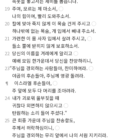
.
속옷을 놓고서는 제비를 뽑습니다.
19
주여, 모르는 체 마소서,
◯
.
나의 힘이여, 빨리 도와주소서.
20
칼에 맞아 죽지 않게 이 목숨 건져 주시고
◯
.
하나밖에 없는 목숨, 개 입에서 빼내 주소서.
21
가련한 이 몸 사자 입에서 살려 주시고,
◯
.
들소 뿔에 받히지 않게 보호하소서.
22
당신의 이름을 겨레에게 알리고
◯
.
예배 모임 한가운데서 당신을 찬양하리니,
23
“주님을 경외하는 사람들아, 찬미하여라.
◯
.
야곱의 후손들아, 주님께 영광 돌려라.
¶
이스라엘 후손들아,
◯
.
주 앞에 모두 다 머리를 조아려라.
24
내가 괴로워 울부짖을 때
.
귀찮다 외면하지 않으시고
◯
.
탄원하는 소리 들어 주셨다.“
25
큰 회중 가운데 주님을 찬송함도,
.
주께서 허락하심이니,
◯
.
주님을 경외하는 무리 앞에서 나의 서원 지키리라.