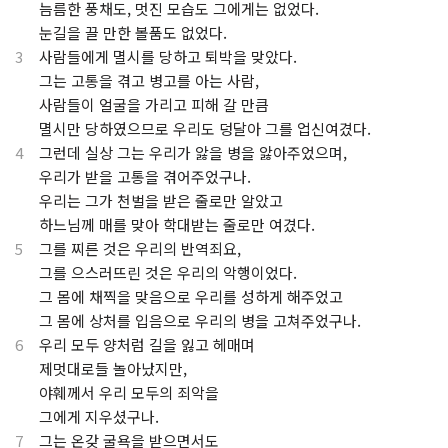
.
늠름한 풍채도, 멋진 모습도 그에게는 없었다.
.
눈길을 끌 만한 볼품도 없었다.
3
사람들에게 멸시를 당하고 퇴박을 맞았다.
.
그는 고통을 겪고 병고를 아는 사람,
.
사람들이 얼굴을 가리고 피해 갈 만큼
.
멸시만 당하였으므로 우리도 덩달아 그를 업신여겼다.
4
그런데 실상 그는 우리가 앓을 병을 앓아주었으며,
.
우리가 받을 고통을 겪어주었구나.
.
우리는 그가 천벌을 받은 줄로만 알았고
.
하느님께 매를 맞아 학대받는 줄로만 여겼다.
5
그를 찌른 것은 우리의 반역죄요,
.
그를 으스러뜨린 것은 우리의 악행이었다.
.
그 몸에 채찍을 맞음으로 우리를 성하게 해주었고
.
그 몸에 상처를 입음으로 우리의 병을 고쳐주었구나.
6
우리 모두 양처럼 길을 잃고 헤매며
.
제멋대로들 놀아났지만,
.
야훼께서 우리 모두의 죄악을
.
그에게 지우셨구나.
7
그는 온갖 굴욕을 받으면서도