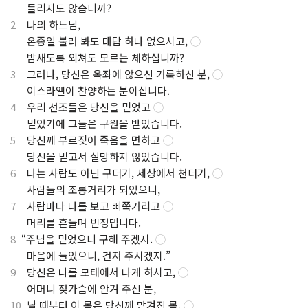
.
들리지도 않습니까?
2
나의 하느님,
.
온종일 불러 봐도 대답 하나 없으시고,
◯
.
밤새도록 외쳐도 모르는 체하십니까?
3
그러나, 당신은 옥좌에 않으신 거룩하신 분,
◯
.
이스라엘이 찬양하는 분이십니다.
4
우리 선조들은 당신을 믿었고
◯
.
믿었기에 그들은 구원을 받았습니다.
5
당신께 부르짖어 죽음을 면하고
◯
.
당신을 믿고서 실망하지 않았습니다.
6
나는 사람도 아닌 구더기, 세상에서 천더기,
◯
.
사람들의 조롱거리가 되었으니,
7
사람마다 나를 보고 삐쭉거리고
◯
.
머리를 흔들며 빈정댑니다.
8
“주님을 믿었으니 구해 주겠지.
◯
.
마음에 들었으니, 건져 주시겠지.”
9
당신은 나를 모태에서 나게 하시고,
◯
.
어머니 젖가슴에 안겨 주신 분,
10
날 때부터 이 몸은 당신께 맡겨진 몸,
◯