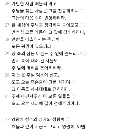
26
가난한 사람 배불리 먹고
.
주님을 찾는 사람은 그를 찬송하리니
◯
.
그들의 마음 길이 번영하리라.
27
온 세상이 주님을 생각하여 돌아오고
◯
.
만백성 모든 가문이 그 앞에 경배하리니,
28
만방을 다스리시는 주님께
◯
.
모든 왕권이 있으리라.
29
땅 속의 잠든 이들도 주 앞에 엎드리고
◯
.
먼지 속에 내려 간 자들도
.
주 앞에 머리를 조아리리라.
30
이 몸은 주님 덕분에 살고,
.
오고 오는 후손들이 그를 섬기며
◯
.
그 이름을 세세대대로 전하리라.
31
주께서 건져주신 이 모든 일들을
◯
.
오고 오는 세대에 길이 전해주리이다.
⦿
영광이 성부와 성자와 성령께
◯
.
처음과 같이 지금도 그리고 영원히, 아멘.