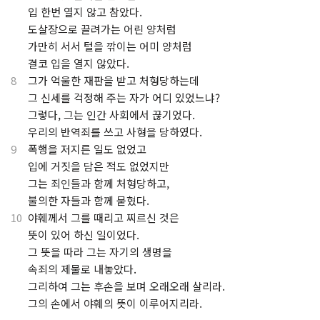
.
입 한번 열지 않고 참았다.
.
도살장으로 끌려가는 어린 양처럼
.
가만히 서서 털을 깎이는 어미 양처럼
.
결코 입을 열지 않았다.
8
그가 억울한 재판을 받고 처형당하는데
.
그 신세를 걱정해 주는 자가 어디 있었느냐?
.
그렇다, 그는 인간 사회에서 끊기었다.
.
우리의 반역죄를 쓰고 사형을 당하였다.
9
폭행을 저지른 일도 없었고
.
입에 거짓을 담은 적도 없었지만
.
그는 죄인들과 함께 처형당하고,
.
불의한 자들과 함께 묻혔다.
10
야훼께서 그를 때리고 찌르신 것은
.
뜻이 있어 하신 일이었다.
.
그 뜻을 따라 그는 자기의 생명을
.
속죄의 제물로 내놓았다.
.
그리하여 그는 후손을 보며 오래오래 살리라.
.
그의 손에서 야훼의 뜻이 이루어지리라.