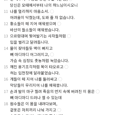
.
당신은 모태에서부터 나의 하느님이시오니
11
나를 멀리하지 마옵소서.
◯
.
어려움이 닥쳤는데, 도와 줄 자 없습니다.
12
황소들이 떼 지어 에워쌌으며
◯
.
바산의 들소들이 에워쌌습니다.
13
으르렁대며 찢어발기는 사자들처럼
◯
.
입을 벌리고 달려듭니다.
14
물이 잦아들듯 맥이 빠지고
.
뼈 마디마디 어그러지고,
◯
.
가슴 속 심장도 촛농처럼 녹았습니다.
15
깨진 옹기조각처럼 목이 타오르고
◯
.
혀는 입천장에 달라붙었습니다.
16
개들이 떼 지어 나를 둘러싸고
◯
.
악당들이 무리지어 나를 에워쌉니다.
17
손과 발이 마구 찔려 죽음의 먼지 속에 버려진 이 몸은
◯
.
뼈 마디마디 드러나 셀 수 있는데
18
원수들은 이 몸을 내려다보며,
.
겉옷은 저희끼리 나눠 가지고
◯