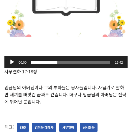
오
00:00
13:42
디
사무엘하 17-18장
오
플
임금님의 아버님이나 그의 부하들은 용사들입니다. 사납기로 말하
레
면 새끼를 빼앗긴 곰과도 같습니다. 더구나 임금님의 아버님은 전략
이
에 뛰어난 분입니다.
어
태그:
365
김미옥 데레사
사무엘하
성서통독