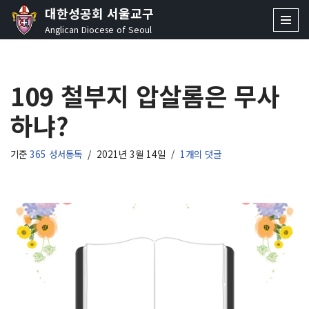
대한성공회 서울교구
Anglican Diocese of Seoul
콘
텐
츠
109 철부지 압살롬은 무사
로
건
하냐?
너
뛰
기
기준
365 성서통독
2021년 3월 14일
1개의 댓글