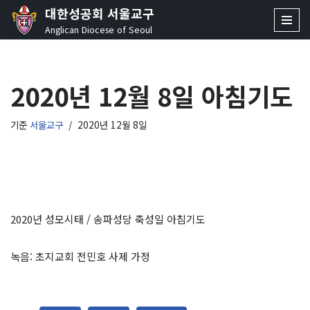
대한성공회 서울교구
Anglican Diocese of Seoul
콘
텐
츠
2020년 12월 8일 아침기도
로
건
너
기준
서울교구
2020년 12월 8일
뛰
기
2020년 성모시태 / 송파성당 축성일 아침기도
녹음: 초지교회 전민호 사제 가정