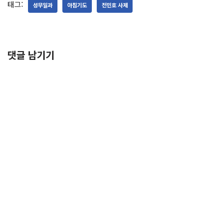
태그:
성무일과
아침기도
전민호 사제
댓글 남기기