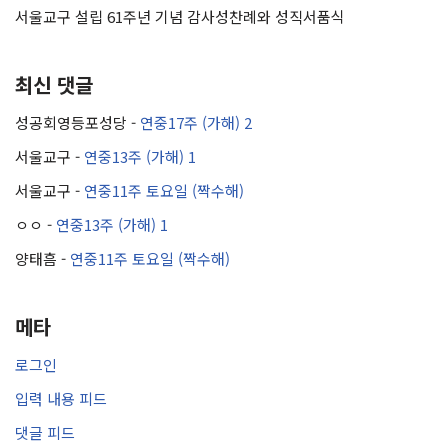
서울교구 설립 61주년 기념 감사성찬례와 성직서품식
최신 댓글
성공회영등포성당
-
연중17주 (가해) 2
서울교구
-
연중13주 (가해) 1
서울교구
-
연중11주 토요일 (짝수해)
ㅇㅇ
-
연중13주 (가해) 1
양태흠
-
연중11주 토요일 (짝수해)
메타
로그인
입력 내용 피드
댓글 피드