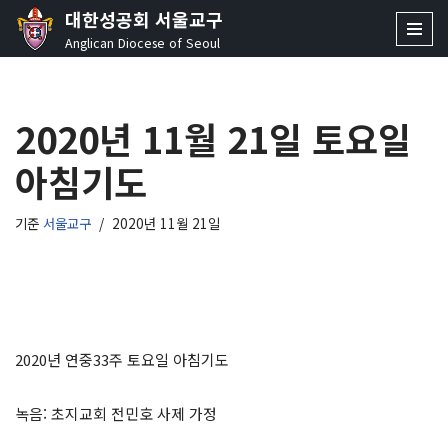
대한성공회 서울교구
Anglican Diocese of Seoul
콘
텐
츠
2020년 11월 21일 토요일
로
건
아침기도
너
뛰
기
기준
서울교구
2020년 11월 21일
2020년 연중33주 토요일 아침기도
녹음: 초지교회 전민호 사제 가정