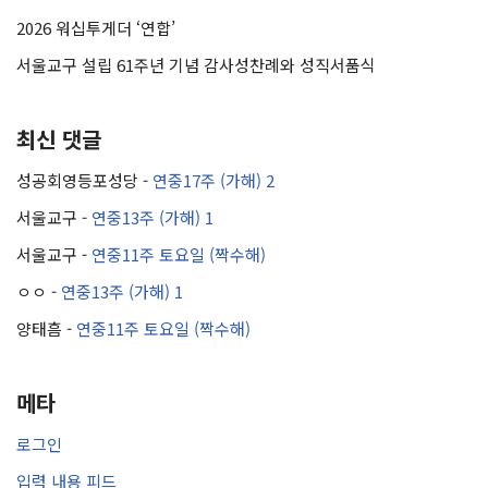
2026 워십투게더 ‘연합’
서울교구 설립 61주년 기념 감사성찬례와 성직서품식
최신 댓글
성공회영등포성당
-
연중17주 (가해) 2
서울교구
-
연중13주 (가해) 1
서울교구
-
연중11주 토요일 (짝수해)
ㅇㅇ
-
연중13주 (가해) 1
양태흠
-
연중11주 토요일 (짝수해)
메타
로그인
입력 내용 피드