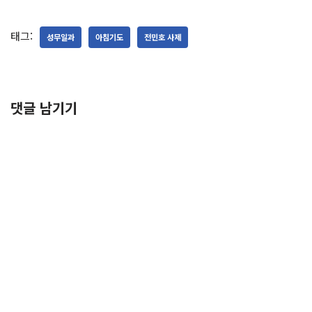
태그:
성무일과
아침기도
전민호 사제
댓글 남기기