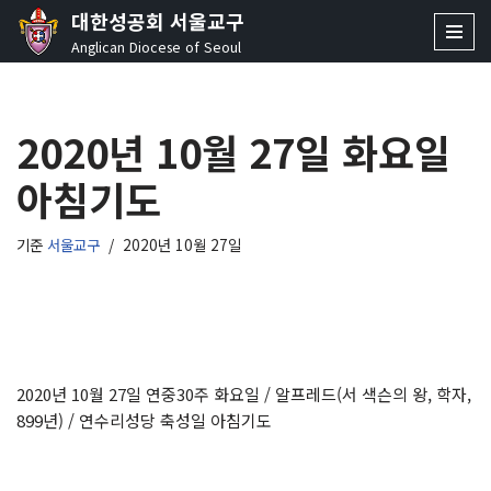
대한성공회 서울교구
Anglican Diocese of Seoul
콘
텐
츠
2020년 10월 27일 화요일
로
건
아침기도
너
뛰
기
기준
서울교구
2020년 10월 27일
2020년 10월 27일 연중30주 화요일 / 알프레드(서 색슨의 왕, 학자,
899년) / 연수리성당 축성일 아침기도