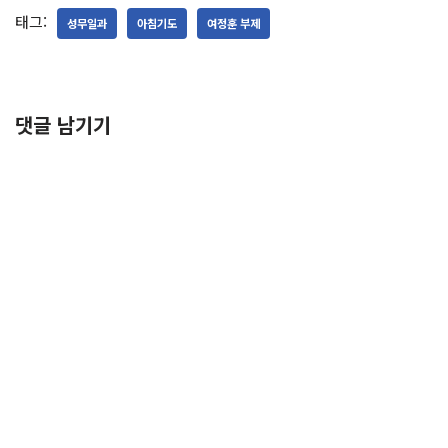
태그:
성무일과
아침기도
여정훈 부제
댓글 남기기