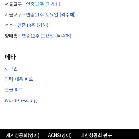
서울교구
-
연중13주 (가해) 1
서울교구
-
연중11주 토요일 (짝수해)
ㅇㅇ
-
연중13주 (가해) 1
양태흠
-
연중11주 토요일 (짝수해)
메타
로그인
입력 내용 피드
댓글 피드
WordPress.org
세계성공회(영어)
ACNS(영어)
대한성공회 관구