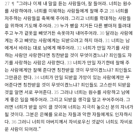
27 ¶
“그러나 이제 내 말을 듣는 사람들아, 잘 들어라. 너희는 원수
를 사랑하여라. 너희를 미워하는 사람들에게 잘해 주고
28
너희를
저주하는 사람들을 축복해 주어라. 그리고 너희를 학대하는 사람들
을 위하여 기도해 주어라.
29
누가 뺨을 치거든 다른 뺨마저 돌려대
주고 누가 겉옷을 빼앗거든 속옷마저 내어주어라.
30
달라는 사람에
게는 주고 빼앗는 사람에게는 되받으려고 하지 마라.
31
너희는 남
에게서 바라는 대로 남에게 해주어라.
32
너희가 만일 자기를 사랑
하는 사람만 사랑한다면 칭찬받을 것이 무엇이겠느냐? 죄인들도 자
기를 사랑하는 사람은 사랑한다.
33
너희가 만일 자기한테 잘해 주
는 사람에게만 잘해 준다면 칭찬받을 것이 무엇이겠느냐? 죄인들도
그만큼은 한다.
34
너희가 만일 되받을 가망이 있는 사람에게만 꾸
어준다면 칭찬받을 것이 무엇이겠느냐? 죄인들도 고스란히 되받을
것을 알면 서로 꾸어준다.
35
그러나 너희는 원수를 사랑하고 남에
게 좋은 일을 해주어라. 그리고 되받을 생각을 말고 꾸어주어라. 그
러면 너희가 받을 상이 클 것이며 너희는 지극히 높으신 분의 자녀가
될 것이다. 그분은 은혜를 모르는 자들과 악한 자들에게도 인자하시
다.
36
그러니 너희의 아버지께서 자비로우신 것같이 너희도 자비로
운 사람이 되어라.”