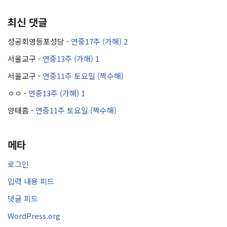
최신 댓글
성공회영등포성당
-
연중17주 (가해) 2
서울교구
-
연중13주 (가해) 1
서울교구
-
연중11주 토요일 (짝수해)
ㅇㅇ
-
연중13주 (가해) 1
양태흠
-
연중11주 토요일 (짝수해)
메타
로그인
입력 내용 피드
댓글 피드
WordPress.org