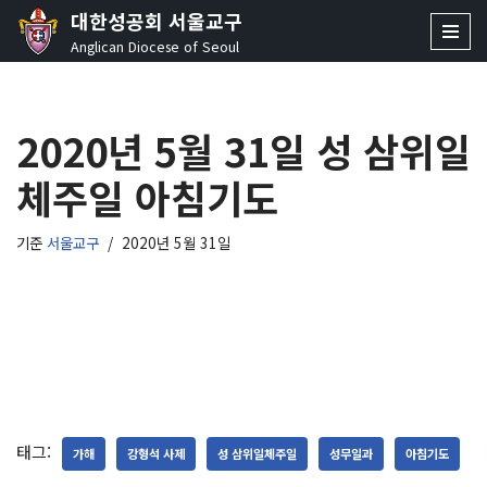
대한성공회 서울교구
Anglican Diocese of Seoul
콘
텐
츠
2020년 5월 31일 성 삼위일
로
건
체주일 아침기도
너
뛰
기
기준
서울교구
2020년 5월 31일
태그:
가해
강형석 사제
성 삼위일체주일
성무일과
아침기도