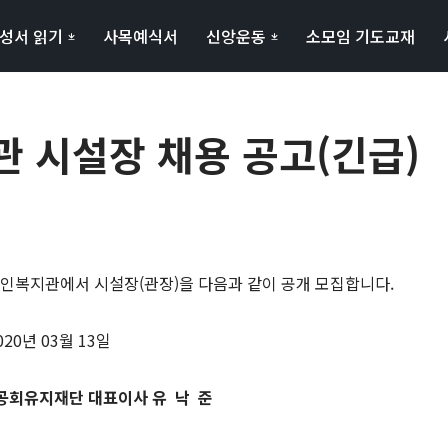
성서 읽기
사목예식서
신앙운동
소모임 기도교재
 시설장 채용 공고(긴급)
복지관에서 시설장(관장)을 다음과 같이 공개 모집합니다.
020년 03월 13일
공회유지재단 대표이사 유
낙
준