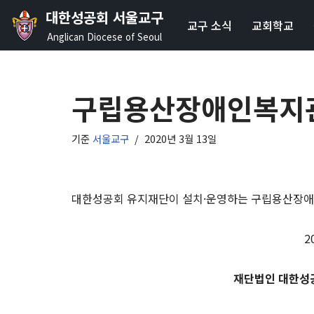
대한성공회 서울교구
교구 소식
교회학교
콘
Anglican Diocese of Seoul
텐
츠
로
구립용산장애인복지관
건
너
기준
서울교구
2020년 3월 13일
뛰
기
대한성공회 유지재단이 설치·운영하는 구립용산장애인
2
재단법인 대한성