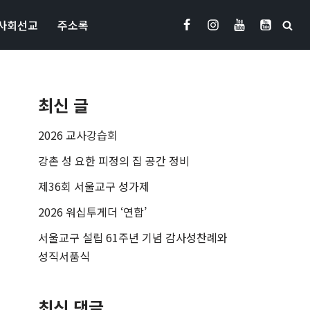
사회선교
주소록
최신 글
2026 교사강습회
강촌 성 요한 피정의 집 공간 정비
제36회 서울교구 성가제
2026 워십투게더 ‘연합’
서울교구 설립 61주년 기념 감사성찬례와
성직서품식
최신 댓글