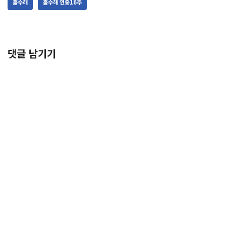
홀수해
홀수해 연중16주
댓글 남기기