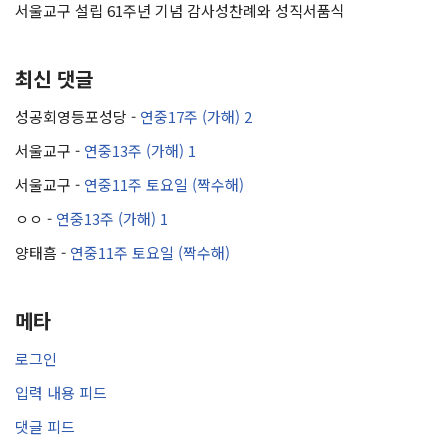
서울교구 설립 61주년 기념 감사성찬례와 성직서품식
최신 댓글
성공회영등포성당
-
연중17주 (가해) 2
서울교구
-
연중13주 (가해) 1
서울교구
-
연중11주 토요일 (짝수해)
ㅇㅇ
-
연중13주 (가해) 1
양태흠
-
연중11주 토요일 (짝수해)
메타
로그인
입력 내용 피드
댓글 피드