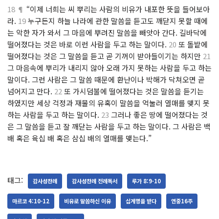
18 ¶
“이제 너희는 씨 뿌리는 사람의 비유가 내포한 뜻을 들어보아
라.
19
누구든지 하늘 나라에 관한 말씀을 듣고도 깨닫지 못할 때에
는 악한 자가 와서 그 마음에 뿌려진 말씀을 빼앗아 간다. 길바닥에
떨어졌다는 것은 바로 이런 사람을 두고 하는 말이다.
20
또 돌밭에
떨어졌다는 것은 그 말씀을 듣고 곧 기꺼이 받아들이기는 하지만
21
그 마음속에 뿌리가 내리지 않아 오래 가지 못하는 사람을 두고 하는
말이다. 그런 사람은 그 말씀 때문에 환난이나 박해가 닥쳐오면 곧
넘어지고 만다.
22
또 가시덤불에 떨어졌다는 것은 말씀을 듣기는
하였지만 세상 걱정과 재물의 유혹이 말씀을 억눌러 열매를 맺지 못
하는 사람을 두고 하는 말이다.
23
그러나 좋은 땅에 떨어졌다는 것
은 그 말씀을 듣고 잘 깨닫는 사람을 두고 하는 말이다. 그 사람은 백
배 혹은 육십 배 혹은 삼십 배의 열매를 맺는다.”
태그:
감사성찬례
감사성찬례 전례독서
루가 8:9-10
마르코 4:10-12
비유로 말씀하신 이유
십계명을 받다
연중16주