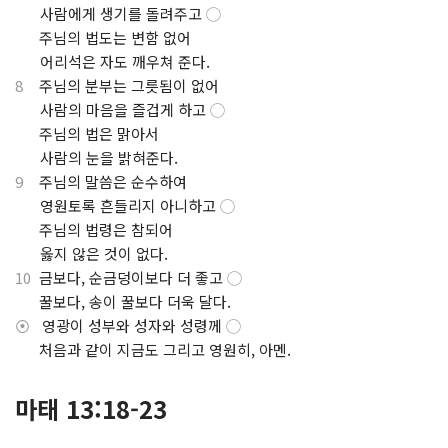
⋅
사람에게 생기를 돌려주고
◯
.
주님의 법도는 변함 없어
⋅
어리석은 자도 깨우쳐 준다.
8
주님의 분부는 그릇됨이 없어
⋅
사람의 마음을 즐겁게 하고
◯
.
주님의 법은 맑아서
⋅
사람의 눈을 밝혀준다.
9
주님의 말씀은 순수하여
⋅
영원토록 흔들리지 아니하고
◯
.
주님의 법령은 참되어
⋅
옳지 않은 것이 없다.
10
금보다, 순금덩이보다 더 좋고
◯
.
꿀보다, 송이 꿀보다 더욱 달다.
⦿
영광이 성부와 성자와 성령께
◯
.
처음과 같이 지금도 그리고 영원히, 아멘.
마태 13:18-23