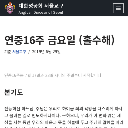
대한성공회 서울교구
Anglican Diocese of Seoul
콘
텐
츠
연중16주 금요일 (홀수해)
로
건
너
기준
서울교구
2019년 6월 29일
뛰
기
연중16주는 7월 17일과 23일 사이의 주일부터 시작합니다.
본기도
전능하신 하느님, 주님은 우리로 하여금 죄의 욕망을 다스리게 하시
고 올바른 길로 인도하시나이다. 구하오니, 우리가 이 변화 많은 세
상을 사는 동안 우리의 마음과 뜻을 하늘에 두고 주님의 말씀을 따라