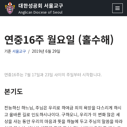
대한성공회 서울교구
Anglican Diocese of Seoul
콘
텐
츠
연중16주 월요일 (홀수해)
로
건
너
기준
서울교구
2019년 6월 29일
뛰
기
연중16주는 7월 17일과 23일 사이의 주일부터 시작합니다.
본기도
전능하신 하느님, 주님은 우리로 하여금 죄의 욕망을 다스리게 하시
고 올바른 길로 인도하시나이다. 구하오니, 우리가 이 변화 많은 세
상을 사는 동안 우리의 마음과 뜻을 하늘에 두고 주님의 말씀을 따라