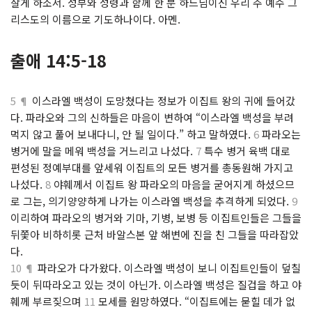
살게 하소서. 성부와 성령과 함께 한 분 하느님이신 우리 주 예수 그
리스도의 이름으로 기도하나이다. 아멘.
출애 14:5-18
5 ¶
이스라엘 백성이 도망쳤다는 정보가 이집트 왕의 귀에 들어갔
다. 파라오와 그의 신하들은 마음이 변하여 “이스라엘 백성을 부려
먹지 않고 풀어 보내다니, 안 될 일이다.” 하고 말하였다.
6
파라오는
병거에 말을 메워 백성을 거느리고 나섰다.
7
특수 병거 육백 대로
편성된 정예부대를 앞세워 이집트의 모든 병거를 총동원해 가지고
나섰다.
8
야훼께서 이집트 왕 파라오의 마음을 굳어지게 하셨으므
로 그는, 의기양양하게 나가는 이스라엘 백성을 추격하게 되었다.
9
이리하여 파라오의 병거와 기마, 기병, 보병 등 이집트인들은 그들을
뒤쫓아 비하히롯 근처 바알스본 앞 해변에 진을 친 그들을 따라잡았
다.
10 ¶
파라오가 다가왔다. 이스라엘 백성이 보니 이집트인들이 덮칠
듯이 뒤따라오고 있는 것이 아닌가. 이스라엘 백성은 질겁을 하고 야
훼께 부르짖으며
11
모세를 원망하였다. “이집트에는 묻힐 데가 없