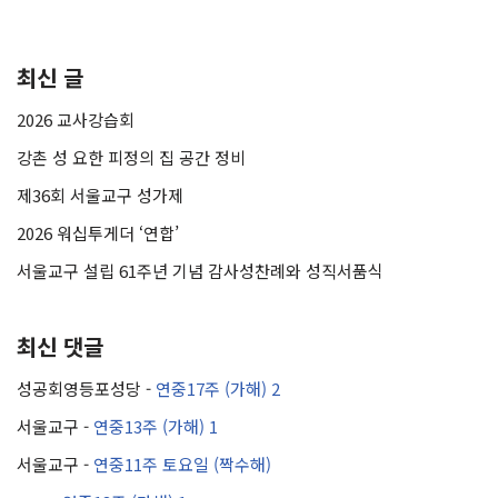
최신 글
2026 교사강습회
강촌 성 요한 피정의 집 공간 정비
제36회 서울교구 성가제
2026 워십투게더 ‘연합’
서울교구 설립 61주년 기념 감사성찬례와 성직서품식
최신 댓글
성공회영등포성당
-
연중17주 (가해) 2
서울교구
-
연중13주 (가해) 1
서울교구
-
연중11주 토요일 (짝수해)