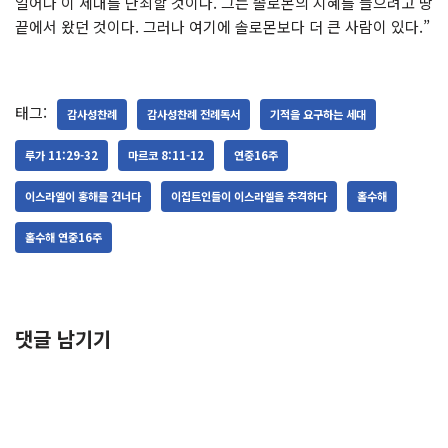
일어나 이 세대를 단죄할 것이다. 그는 솔로몬의 지혜를 들으려고 땅
끝에서 왔던 것이다. 그러나 여기에 솔로몬보다 더 큰 사람이 있다.”
태그:
감사성찬례
감사성찬례 전례독서
기적을 요구하는 세대
루가 11:29-32
마르코 8:11-12
연중16주
이스라엘이 홍해를 건너다
이집트인들이 이스라엘을 추격하다
홀수해
홀수해 연중16주
댓글 남기기