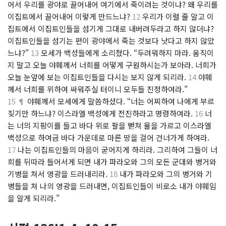
어서 우리를 광야로 끌어내어 여기에서 죽이려는 것이냐? 왜 우리를
이집트에서 끌어내어 이렇게 만드느냐?
12
우리가 이럴 줄 알고 이
집트에서 이집트인들을 섬기게 그대로 내버려두라고 하지 않더냐?
이집트인들을 섬기는 편이 광야에서 죽는 것보다 낫다고 하지 않았
느냐?”
13
모세가 백성들에게 소리쳤다. “두려워하지 마라. 움직이
지 말고 오늘 야훼께서 너희를 어떻게 구원하시는가 보아라. 너희가
오늘 눈앞에 보는 이집트인들을 다시는 보지 않게 되리라.
14
야훼
께서 너희를 위하여 싸워주실 터이니 모두들 진정하여라.”
15 ¶
야훼께서 모세에게 말씀하셨다. “너는 어찌하여 나에게 부르
짖기만 하느냐? 이스라엘 백성에게 전진하라고 명령하여라.
16
너
는 너의 지팡이를 들고 바다 위로 팔을 뻗쳐 물을 가르고 이스라엘
백성으로 하여금 바다 가운데로 마른 땅을 걸어 건너가게 하여라.
17
나는 이집트인들의 마음이 굳어지게 하리라. 그리하여 그들이 너
희를 뒤따라 들어서게 되면 내가 파라오와 그의 모든 군대와 병거와
기병을 쳐서 영광을 드러내리라.
18
내가 파라오와 그의 병거와 기
병들을 쳐 나의 영광을 드러내면, 이집트인들이 비로소 내가 야훼임
을 알게 되리라.”