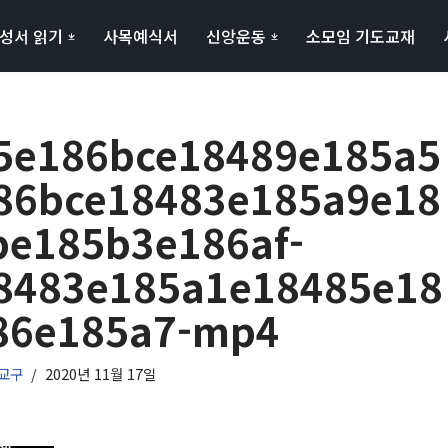
성서 읽기
사목예식서
신앙운동
소모임 기도교재
5e186bce18489e185a5
86bce18483e185a9e18
be185b3e186af-
8483e185a1e18485e18
86e185a7-mp4
교구
2020년 11월 17일