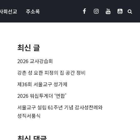
사회선교
주소록
최신 글
2026 교사강습회
강촌 성 요한 피정의 집 공간 정비
제36회 서울교구 성가제
2026 워십투게더 ‘연합’
서울교구 설립 61주년 기념 감사성찬례와
성직서품식
최신 댓글