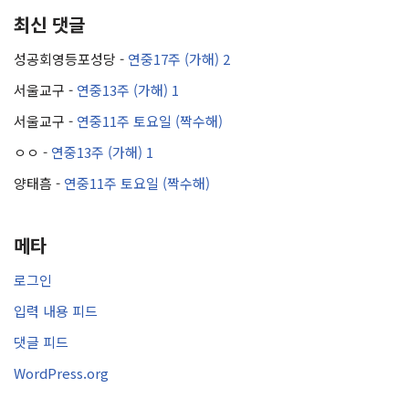
최신 댓글
성공회영등포성당
-
연중17주 (가해) 2
서울교구
-
연중13주 (가해) 1
서울교구
-
연중11주 토요일 (짝수해)
ㅇㅇ
-
연중13주 (가해) 1
양태흠
-
연중11주 토요일 (짝수해)
메타
로그인
입력 내용 피드
댓글 피드
WordPress.org