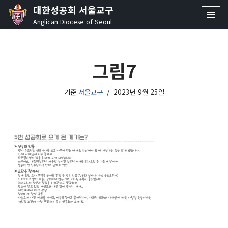
대한성공회 서울교구
Anglican Diocese of Seoul
콘
텐
츠
그림7
로
건
너
기준
서울교구
2023년 9월 25일
뛰
기