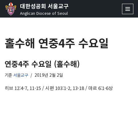
대한성공회 서울교구
Anglican Diocese of Seoul
콘
텐
츠
홀수해 연중4주 수요일
로
건
너
뛰
연중4주 수요일 (홀수해)
기
기준
서울교구
2019년 2월 2일
히브 12:4-7, 11-15 / 시편 103:1-2, 13-18 / 마르 6:1-6상