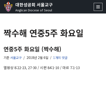
대한성공회 서울교구
Anglican Diocese of Seoul
콘
텐
츠
짝수해 연중5주 화요일
로
건
너
뛰
연중5주 화요일 (짝수해)
기
기준
서울교구
2018년 2월 6일
1개의 댓글
열왕상 8:22-23, 27-30 / 시편 84:1-10 / 마르 7:1-13