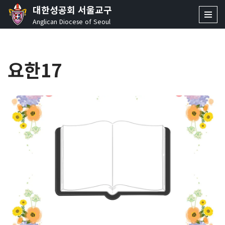
대한성공회 서울교구
Anglican Diocese of Seoul
콘
텐
츠
요한17
로
건
너
뛰
기