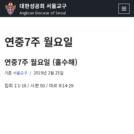
대한성공회 서울교구
Anglican Diocese of Seoul
콘
텐
츠
연중7주 월요일
로
건
너
뛰
연중7주 월요일 (홀수해)
기
기준
서울교구
2019년 2월 25일
집회 1:1-10 / 시편 93 / 마르 9:14-29