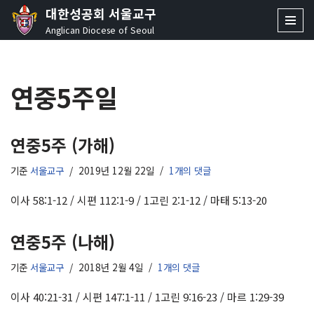
대한성공회 서울교구
Anglican Diocese of Seoul
콘
텐
츠
연중5주일
로
건
너
뛰
연중5주 (가해)
기
기준
서울교구
2019년 12월 22일
1개의 댓글
이사 58:1-12 / 시편 112:1-9 / 1고린 2:1-12 / 마태 5:13-20
연중5주 (나해)
기준
서울교구
2018년 2월 4일
1개의 댓글
이사 40:21-31 / 시편 147:1-11 / 1고린 9:16-23 / 마르 1:29-39