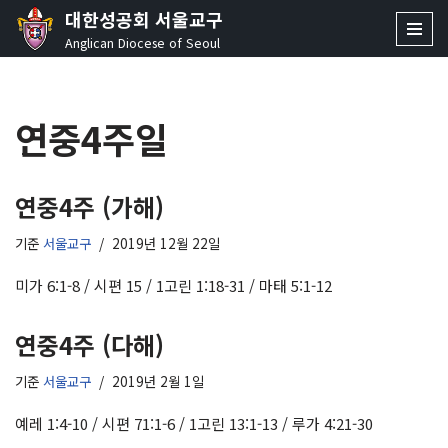
대한성공회 서울교구
Anglican Diocese of Seoul
콘
텐
츠
연중4주일
로
건
너
뛰
연중4주 (가해)
기
기준
서울교구
2019년 12월 22일
미가 6:1-8 / 시편 15 / 1고린 1:18-31 / 마태 5:1-12
연중4주 (다해)
기준
서울교구
2019년 2월 1일
예레 1:4-10 / 시편 71:1-6 / 1고린 13:1-13 / 루가 4:21-30