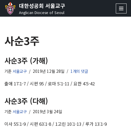
대한성공회 서울교구
Anglican Diocese of Seoul
콘
텐
츠
사순3주
로
건
너
뛰
사순3주 (가해)
기
기준
서울교구
2019년 12월 28일
1개의 댓글
출애 17:1-7 / 시편 95 / 로마 5:1-11 / 요한 4:5-42
사순3주 (다해)
기준
서울교구
2019년 3월 24일
이사 55:1-9 / 시편 63:1-8 / 1고린 10:1-13 / 루가 13:1-9