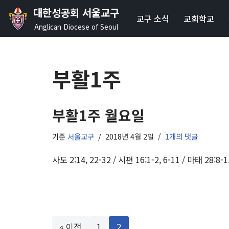
대한성공회 서울교구
교구 소식
교회학교
콘
Anglican Diocese of Seoul
텐
츠
로
부활1주
건
너
뛰
부활1주 월요일
기
기준
서울교구
2018년 4월 2일
1개의 댓글
사도 2:14, 22-32 / 시편 16:1-2, 6-11 / 마태 28:8-1
« 이전
1
2