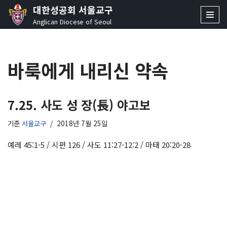
대한성공회 서울교구
Anglican Diocese of Seoul
콘
텐
츠
바룩에게 내리신 약속
로
건
너
뛰
7.25. 사도 성 장(長) 야고보
기
기준
서울교구
2018년 7월 25일
예레 45:1-5 / 시편 126 / 사도 11:27-12:2 / 마태 20:20-28