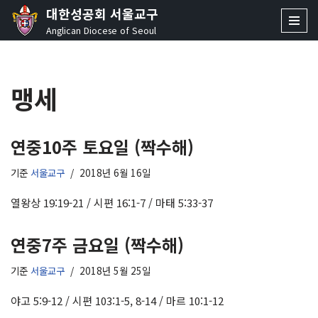
대한성공회 서울교구
Anglican Diocese of Seoul
콘
텐
츠
맹세
로
건
너
뛰
연중10주 토요일 (짝수해)
기
기준
서울교구
2018년 6월 16일
열왕상 19:19-21 / 시편 16:1-7 / 마태 5:33-37
연중7주 금요일 (짝수해)
기준
서울교구
2018년 5월 25일
야고 5:9-12 / 시편 103:1-5, 8-14 / 마르 10:1-12