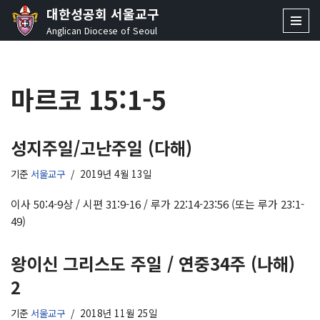
대한성공회 서울교구
Anglican Diocese of Seoul
콘
텐
츠
마르코 15:1-5
로
건
너
뛰
성지주일/고난주일 (다해)
기
기준
서울교구
2019년 4월 13일
이사 50:4-9상 / 시편 31:9-16 / 루가 22:14-23:56 (또는 루가 23:1-
49)
왕이신 그리스도 주일 / 연중34주 (나해)
2
기준
서울교구
2018년 11월 25일