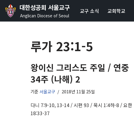
대한성공회 서울교구
교구 소식
교회학교
콘
Anglican Diocese of Seoul
텐
츠
로
루가 23:1-5
건
너
뛰
왕이신 그리스도 주일 / 연중
기
34주 (나해) 2
기준
서울교구
2018년 11월 25일
다니 7:9-10, 13-14 / 시편 93 / 묵시 1:4하-8 / 요한
18:33-37