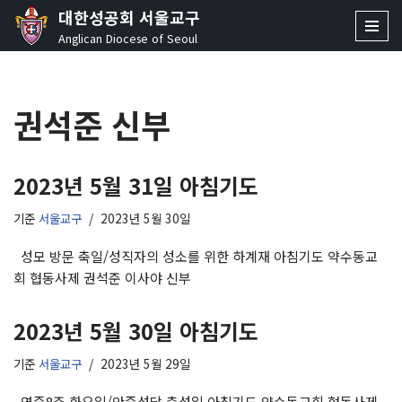
대한성공회 서울교구
Anglican Diocese of Seoul
콘
텐
츠
권석준 신부
로
건
너
뛰
2023년 5월 31일 아침기도
기
기준
서울교구
2023년 5월 30일
성모 방문 축일/성직자의 성소를 위한 하계재 아침기도 약수동교
회 협동사제 권석준 이사야 신부
2023년 5월 30일 아침기도
기준
서울교구
2023년 5월 29일
연중8주 화요일/안중성당 축성일 아침기도 약수동교회 협동사제