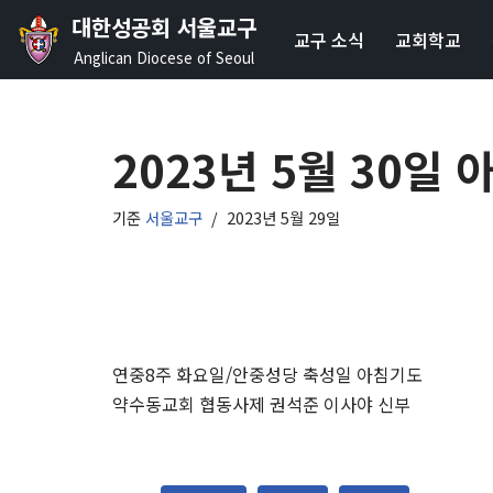
대한성공회 서울교구
교구 소식
교회학교
콘
Anglican Diocese of Seoul
텐
츠
로
2023년 5월 30일
건
너
기준
서울교구
2023년 5월 29일
뛰
기
연중8주 화요일/안중성당 축성일
아침기도
약수동교회 협동사제 권석준 이사야 신부