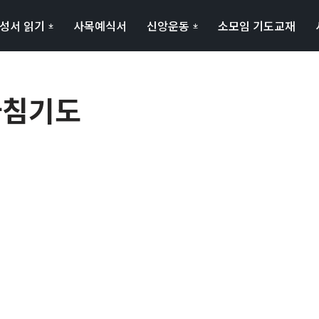
성서 읽기
사목예식서
신앙운동
소모임 기도교재
 아침기도