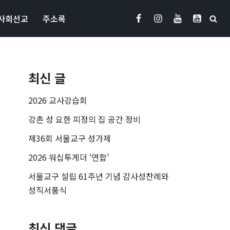
사회선교
주소록
최신 글
2026 교사강습회
강촌 성 요한 피정의 집 공간 정비
제36회 서울교구 성가제
2026 워십투게더 ‘연합’
서울교구 설립 61주년 기념 감사성찬례와
성직서품식
최신 댓글