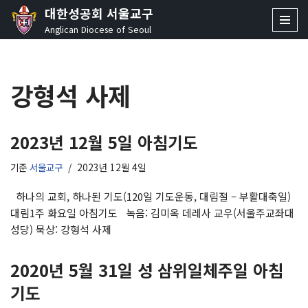
대한성공회 서울교구
Anglican Diocese of Seoul
콘
텐
츠
강형석 사제
로
건
너
뛰
2023년 12월 5일 아침기도
기
기준
서울교구
2023년 12월 4일
하나의 교회, 하나된 기도(120일 기도운동, 대림절 – 부활대축일)
대림1주 화요일 아침기도 녹음: 김미옥 데레사 교우(서울주교좌대
성당) 묵상: 강형석 사제
2020년 5월 31일 성 삼위일체주일 아침
기도