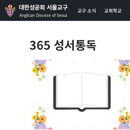
대한성공회 서울교구
교구 소식
교회학교
콘
Anglican Diocese of Seoul
텐
츠
로
365 성서통독
건
너
뛰
기