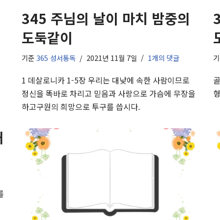
345 주님의 날이 마치 밤중의
도둑같이
기준
365 성서통독
2021년 11월 7일
1개의 댓글
1 데살로니카 1-5장 우리는 대낮에 속한 사람이므로
골
정신을 똑바로 차리고 믿음과 사랑으로 가슴에 무장을
형
하고구원의 희망으로 투구를 씁시다.
배
교
를
수