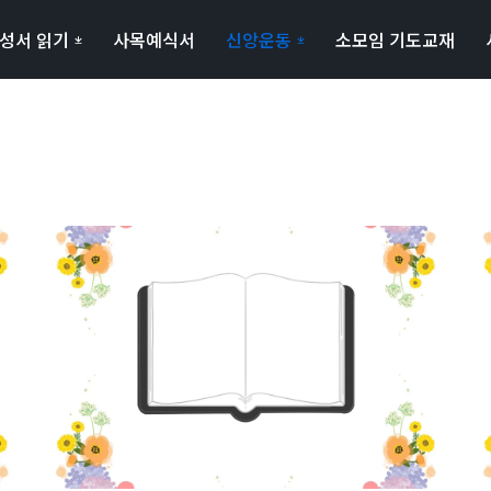
성서 읽기
사목예식서
신앙운동
소모임 기도교재