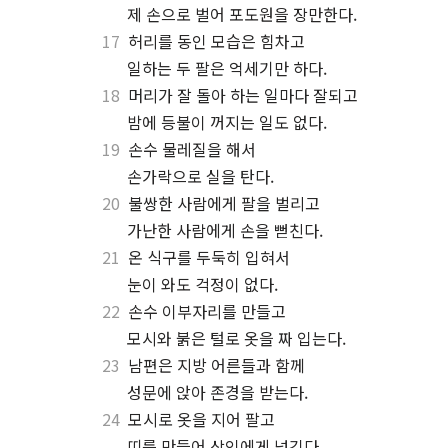
⋅
제 손으로 벌어 포도원을 장만한다.
17
허리를 동인 모습은 힘차고
⋅
일하는 두 팔은 억세기만 하다.
18
머리가 잘 돌아 하는 일마다 잘되고
⋅
밤에 등불이 꺼지는 일도 없다.
19
손수 물레질을 해서
⋅
손가락으로 실을 탄다.
20
불쌍한 사람에게 팔을 벌리고
⋅
가난한 사람에게 손을 뻗친다.
21
온 식구를 두둑히 입혀서
⋅
눈이 와도 걱정이 없다.
22
손수 이부자리를 만들고
⋅
모시와 붉은 털로 옷을 짜 입는다.
23
남편은 지방 어른들과 함께
⋅
성문에 앉아 존경을 받는다.
24
모시로 옷을 지어 팔고
⋅
띠를 만들어 상인에게 넘긴다.