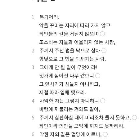
1
복되어라.
.
악을 꾸미는 자리에 따라 가지 않고
.
죄인들의 길을 거닐지 않으며
◯
.
조소하는 자들과 어울리지 않는 사람,
2
주께서 주신 법을 낙으로 삼아
◯
.
밤낮으로 그 법을 되새기는 사람.
3
그에게 안 될 일이 무엇이랴!
.
냇가에 심어진 나무 같으니
◯
.
그 잎사귀가 시들지 아니하고,
.
제철 따라 열매 맺으리.
4
사악한 자는 그렇지 아니하니
◯
.
바람에 까불리는 겨와도 같아,
5
주께서 심판하실 때에 머리조차 들지 못하고,
◯
.
죄인이라 의인들 모임에 끼지도 못하리라.
6
악한 자의 길은 멸망에 이르나,
◯