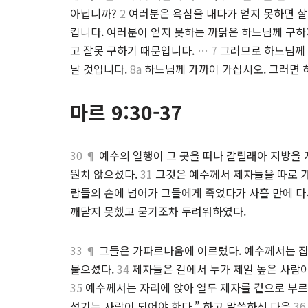
아닙니까?
2
여러분은 욕심을 내다가 얻지 못하면 살
킵니다. 여러분이 얻지 못하는 까닭은 하느님께 구하
고 잘못 구하기 때문입니다.
… 7
그러므로 하느님께 
날 것입니다.
8a
하느님께 가까이 가십시오. 그러면 
마르 9:30-37
30 ¶
예수의 일행이 그 곳을 떠나 갈릴래아 지방을
원치 않으셨다.
31
그것은 예수께서 제자들을 따로 가
람들의 손에 넘어가 그들에게 죽었다가 사흘 만에 다
깨닫지 못했고 묻기조차 두려워하였다.
33 ¶
그들은 가파르나움에 이르렀다. 예수께서는 집
물으셨다.
34
제자들은 길에서 누가 제일 높은 사람이
35
예수께서는 자리에 앉아 열두 제자를 곁으로 부르
섬기는 사람이 되어야 한다.” 하고 말씀하신 다음
36