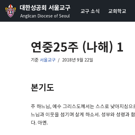
대한성공회 서울교구
교구 소식
교회학교
콘
Anglican Diocese of Seoul
텐
츠
로
연중25주 (나해) 1
건
너
기준
서울교구
2018년 9월 22일
뛰
기
본기도
주 하느님, 예수 그리스도께서는 스스로 낮아지심으로
느님과 이웃을 섬기며 살게 하소서. 성부와 성령과 
다. 아멘.