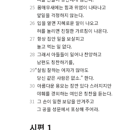
25
몸매무새에는 힘과 위엄이 나타나고
⋅
앞일을 걱정하지 않는다.
26
입을 열면 지혜로운 말이 나오고
⋅
혀를 놀리면 친절한 가르침이 나온다.
27
항상 집안 일을 보살피고
⋅
놀고 먹는 일 없다.
28
그래서 아들들이 일어나 찬양하고
⋅
남편도 칭찬하기를,
29
“살림 잘하는 여자가 많아도
⋅
당신 같은 사람은 없소.” 한다.
30
아름다운 용모는 잠깐 있다 스러지지만
⋅
야훼를 경외하는 여인은 칭찬을 듣는다.
31
그 손이 일한 보답을 안겨주고
⋅
그 공을 성문에서 포상해 주어라.
시편 1