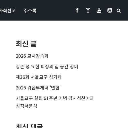
사회선교
주소록
최신 글
2026 교사강습회
강촌 성 요한 피정의 집 공간 정비
제36회 서울교구 성가제
2026 워십투게더 ‘연합’
서울교구 설립 61주년 기념 감사성찬례와
성직서품식
최신 댓글