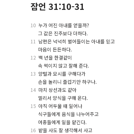
잠언 31:10-31
10
누가 어진 아내를 얻을까?
⋅
그 값은 진주보다 더하다.
11
남편은 넉넉히 벌어들이는 아내를 믿고
⋅
마음이 든든하다.
12
백 년을 한결같이
⋅
속 썩이지 않고 잘해 준다.
13
양털과 모시를 구해다가
⋅
손을 놀리니 즐겁기만 하구나.
14
마치 상선과도 같아
⋅
멀리서 양식을 구해 온다.
15
아직 어두울 때 일어나
⋅
식구들에게 음식을 나누어주고
⋅
여종들에게 일을 맡긴다.
16
밭을 사도 잘 생각해서 사고