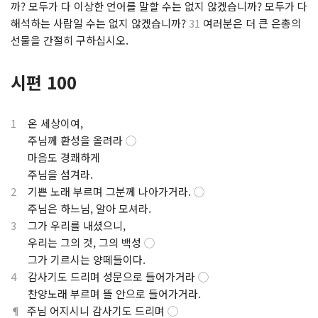
까? 모두가 다 이상한 언어를 말할 수는 없지 않겠습니까? 모두가 다
해석하는 사람일 수는 없지 않겠습니까?
31
여러분은 더 큰 은총의
선물을 간절히 구하십시오.
시편 100
1
온 세상이여,
.
주님께 환성을 올려라
◯
.
마음도 경쾌하게
.
주님을 섬겨라.
2
기쁜 노래 부르며 그분께 나아가거라.
◯
.
주님은 하느님, 알아 모셔라.
3
그가 우리를 내셨으니,
.
우리는 그의 것, 그의 백성
◯
.
그가 기르시는 양떼들이다.
4
감사기도 드리며 성문으로 들어가거라
◯
.
찬양노래 부르며 뜰 안으로 들어가거라.
¶
주님 어지시니 감사기도 드리며
◯