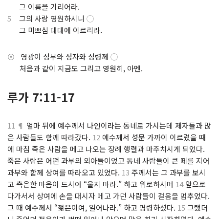
.
그 이름을 기리어라.
5
그의 사랑 영원하시니
◯
.
그 미쁘심 대대에 이르리라.
⦿
영광이 성부와 성자와 성령께
◯
⋅
처음과 같이 지금도 그리고 영원히, 아멘.
루가 7:11-17
11 ¶
얼마 뒤에 예수께서 나인이라는 동네로 가시는데 제자들과 많
은 사람들도 함께 따라갔다.
12
예수께서 성문 가까이 이르렀을 때
에 마침 죽은 사람을 메고 나오는 장례 행렬과 마주치시게 되었다.
죽은 사람은 어떤 과부의 외아들이었고 동네 사람들이 큰 떼를 지어
과부와 함께 상여를 따라오고 있었다.
13
주께서는 그 과부를 보시
고 측은한 마음이 드시어 “울지 마라.” 하고 위로하시며
14
앞으로
다가서서 상여에 손을 대시자 메고 가던 사람들이 걸음을 멈추었다.
그 때 예수께서 “젊은이여, 일어나라.” 하고 명령하셨다.
15
그랬더