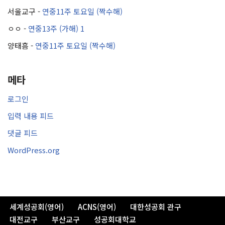
서울교구
-
연중11주 토요일 (짝수해)
ㅇㅇ
-
연중13주 (가해) 1
양태흠
-
연중11주 토요일 (짝수해)
메타
로그인
입력 내용 피드
댓글 피드
WordPress.org
세계성공회(영어)
ACNS(영어)
대한성공회 관구
대전교구
부산교구
성공회대학교