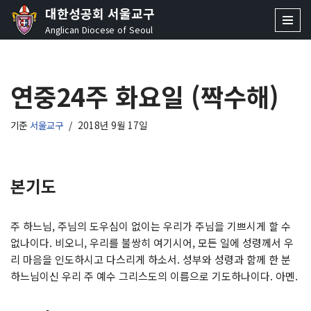
대한성공회 서울교구
Anglican Diocese of Seoul
콘
텐
츠
연중24주 화요일 (짝수해)
로
건
너
기준
서울교구
2018년 9월 17일
뛰
기
본기도
주 하느님, 주님의 도우심이 없이는 우리가 주님을 기쁘시게 할 수
없나이다. 비오니, 우리를 불쌍히 여기시어, 모든 일에 성령께서 우
리 마음을 인도하시고 다스리게 하소서. 성부와 성령과 함께 한 분
하느님이신 우리 주 예수 그리스도의 이름으로 기도하나이다. 아멘.