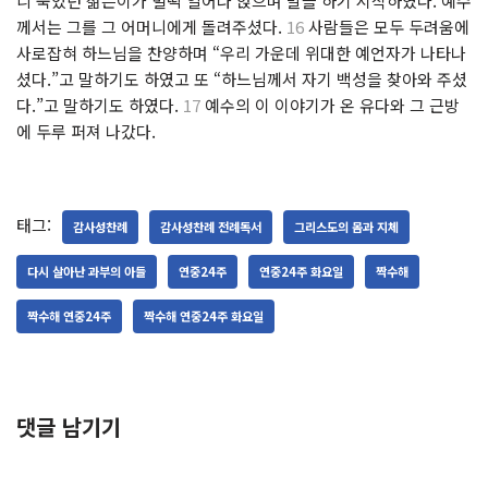
니 죽었던 젊은이가 벌떡 일어나 앉으며 말을 하기 시작하였다. 예수
께서는 그를 그 어머니에게 돌려주셨다.
16
사람들은 모두 두려움에
사로잡혀 하느님을 찬양하며 “우리 가운데 위대한 예언자가 나타나
셨다.”고 말하기도 하였고 또 “하느님께서 자기 백성을 찾아와 주셨
다.”고 말하기도 하였다.
17
예수의 이 이야기가 온 유다와 그 근방
에 두루 퍼져 나갔다.
태그:
감사성찬례
감사성찬례 전례독서
그리스도의 몸과 지체
다시 살아난 과부의 아들
연중24주
연중24주 화요일
짝수해
짝수해 연중24주
짝수해 연중24주 화요일
댓글 남기기