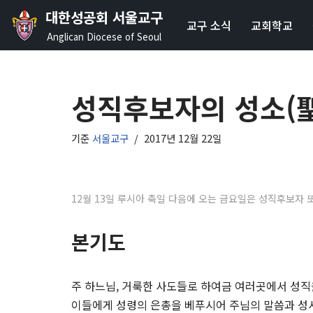
대한성공회 서울교구
교구 소식
교회학교
콘
Anglican Diocese of Seoul
텐
츠
로
성직후보자의 성소(
건
너
기준
서울교구
2017년 12월 22일
뛰
기
12월 13일 루시아 축일 다음에 오는 금요일은 성직후보자
본기도
주 하느님, 거룩한 사도들로 하여금 여러곳에서 성직
이들에게 성령의 은총을 베푸시어 주님의 말씀과 성사