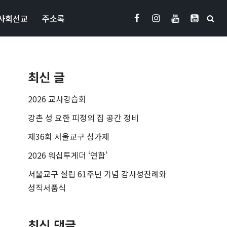
사회선교
주소록
최신 글
2026 교사강습회
강촌 성 요한 피정의 집 공간 정비
제36회 서울교구 성가제
2026 워십투게더 ‘연합’
서울교구 설립 61주년 기념 감사성찬례와
성직서품식
최신 댓글