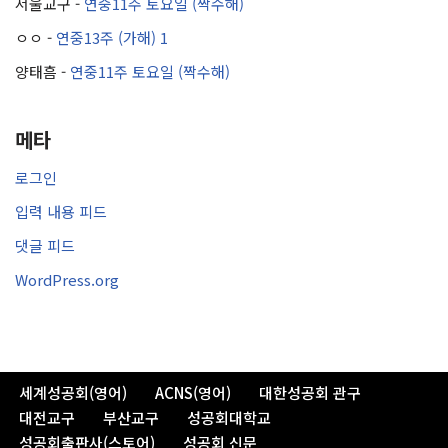
서울교구
-
연중11주 토요일 (짝수해)
ㅇㅇ
-
연중13주 (가해) 1
양태흠
-
연중11주 토요일 (짝수해)
메타
로그인
입력 내용 피드
댓글 피드
WordPress.org
세계성공회(영어)
ACNS(영어)
대한성공회 관구
대전교구
부산교구
성공회대학교
성공회출판사(스토어)
성공회 신문