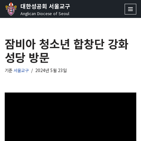
대한성공회 서울교구
Anglican Diocese of Seoul
콘
텐
츠
잠비아 청소년 합창단 강화
로
건
성당 방문
너
뛰
기
기준
서울교구
2024년 5월 23일