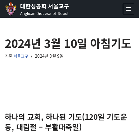
대한성공회 서울교구
Anglican Diocese of Seoul
콘
텐
츠
2024년 3월 10일 아침기도
로
건
너
기준
서울교구
2024년 3월 9일
뛰
기
하나의 교회, 하나된 기도(120일 기도운
동, 대림절 – 부활대축일)