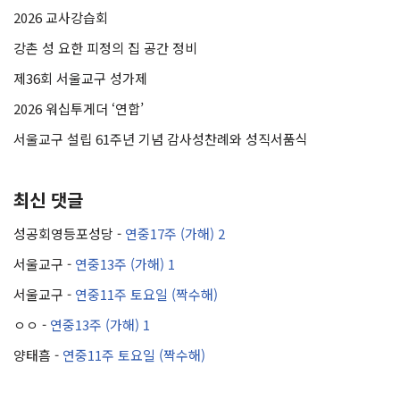
2026 교사강습회
강촌 성 요한 피정의 집 공간 정비
제36회 서울교구 성가제
2026 워십투게더 ‘연합’
서울교구 설립 61주년 기념 감사성찬례와 성직서품식
최신 댓글
성공회영등포성당
-
연중17주 (가해) 2
서울교구
-
연중13주 (가해) 1
서울교구
-
연중11주 토요일 (짝수해)
ㅇㅇ
-
연중13주 (가해) 1
양태흠
-
연중11주 토요일 (짝수해)