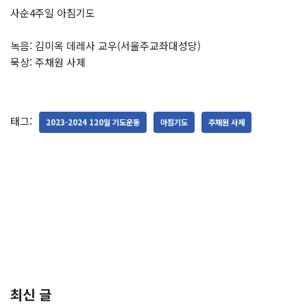
사순4주일 아침기도
녹음: 김미옥 데레사 교우(서울주교좌대성당)
묵상: 주채원 사제
태그:
2023-2024 120일 기도운동
아침기도
주채원 사제
최신 글