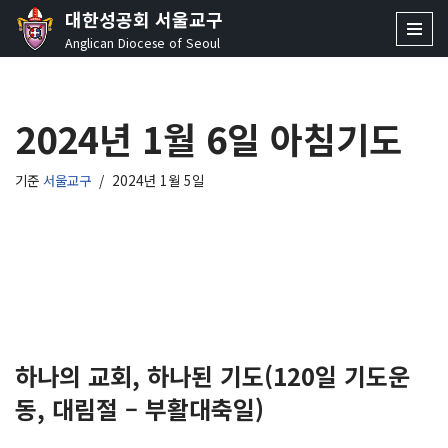
대한성공회 서울교구
Anglican Diocese of Seoul
콘
텐
츠
2024년 1월 6일 아침기도
로
건
너
기준
서울교구
2024년 1월 5일
뛰
기
하나의 교회, 하나된 기도(120일 기도운
동, 대림절 – 부활대축일)