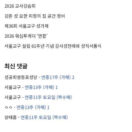
2026 교사강습회
강촌 성 요한 피정의 집 공간 정비
제36회 서울교구 성가제
2026 워십투게더 ‘연합’
서울교구 설립 61주년 기념 감사성찬례와 성직서품식
최신 댓글
성공회영등포성당
-
연중17주 (가해) 2
서울교구
-
연중13주 (가해) 1
서울교구
-
연중11주 토요일 (짝수해)
ㅇㅇ
-
연중13주 (가해) 1
양태흠
-
연중11주 토요일 (짝수해)