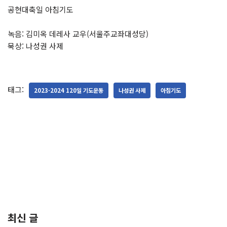
공현대축일 아침기도
녹음: 김미옥 데레사 교우(서울주교좌대성당)
묵상: 나성권 사제
태그:
2023-2024 120일 기도운동
나성권 사제
아침기도
최신 글