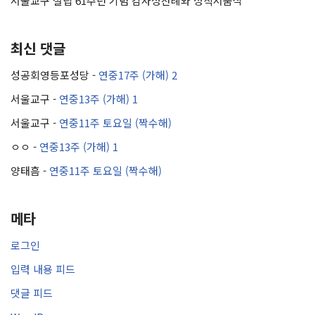
서울교구 설립 61주년 기념 감사성찬례와 성직서품식
최신 댓글
성공회영등포성당
-
연중17주 (가해) 2
서울교구
-
연중13주 (가해) 1
서울교구
-
연중11주 토요일 (짝수해)
ㅇㅇ
-
연중13주 (가해) 1
양태흠
-
연중11주 토요일 (짝수해)
메타
로그인
입력 내용 피드
댓글 피드