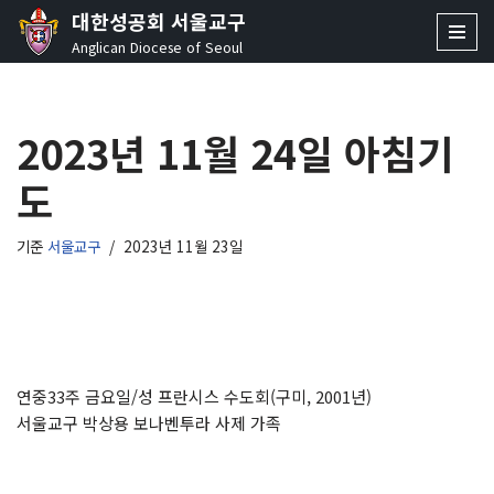
대한성공회 서울교구
Anglican Diocese of Seoul
콘
텐
츠
2023년 11월 24일 아침기
로
건
도
너
뛰
기
기준
서울교구
2023년 11월 23일
연중33주 금요일/성 프란시스 수도회(구미, 2001년)
서울교구 박상용 보나벤투라 사제 가족