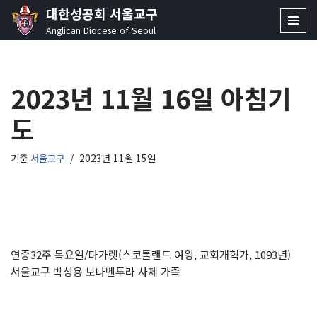
대한성공회 서울교구
Anglican Diocese of Seoul
콘
텐
츠
2023년 11월 16일 아침기
로
건
도
너
뛰
기
기준
서울교구
2023년 11월 15일
연중32주 목요일/마가렛(스코틀랜드 여왕, 교회개혁가, 1093년)
서울교구 박상용 보나벤투라 사제 가족