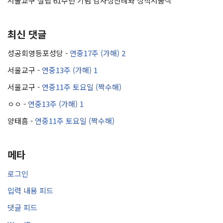
서울교구 설립 61주년 기념 감사성찬례와 성직서품식
최신 댓글
성공회영등포성당
-
연중17주 (가해) 2
서울교구
-
연중13주 (가해) 1
서울교구
-
연중11주 토요일 (짝수해)
ㅇㅇ
-
연중13주 (가해) 1
양태흠
-
연중11주 토요일 (짝수해)
메타
로그인
입력 내용 피드
댓글 피드