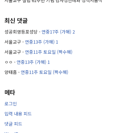
서울교구 설립 61주년 기념 감사성찬례와 성직서품식
최신 댓글
성공회영등포성당
-
연중17주 (가해) 2
서울교구
-
연중13주 (가해) 1
서울교구
-
연중11주 토요일 (짝수해)
ㅇㅇ
-
연중13주 (가해) 1
양태흠
-
연중11주 토요일 (짝수해)
메타
로그인
입력 내용 피드
댓글 피드