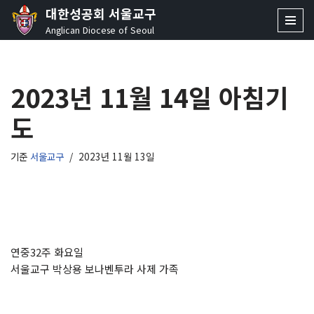
대한성공회 서울교구
Anglican Diocese of Seoul
콘
텐
츠
2023년 11월 14일 아침기
로
건
도
너
뛰
기
기준
서울교구
2023년 11월 13일
연중32주 화요일
서울교구 박상용 보나벤투라 사제 가족