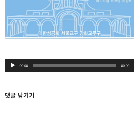
오
00:00
00:00
디
오
플
레
댓글 남기기
이
어