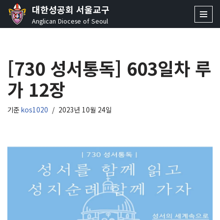
대한성공회 서울교구
Anglican Diocese of Seoul
콘
텐
츠
[730 성서통독] 603일차 루
로
건
가 12장
너
뛰
기
기준
kos1020
2023년 10월 24일