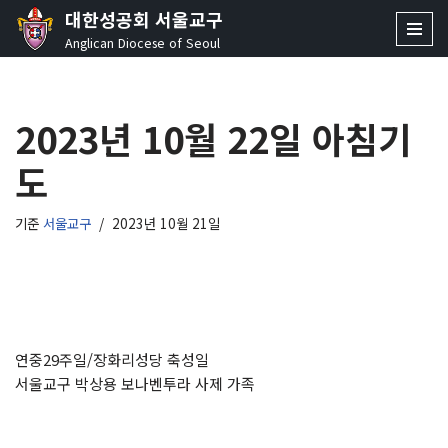
대한성공회 서울교구
Anglican Diocese of Seoul
콘
텐
츠
2023년 10월 22일 아침기
로
건
도
너
뛰
기
기준
서울교구
2023년 10월 21일
연중29주일/장화리성당 축성일
서울교구 박상용 보나벤투라 사제 가족