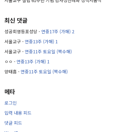
서울교구 설립 61주년 기념 감사성찬례와 성직서품식
최신 댓글
성공회영등포성당
-
연중17주 (가해) 2
서울교구
-
연중13주 (가해) 1
서울교구
-
연중11주 토요일 (짝수해)
ㅇㅇ
-
연중13주 (가해) 1
양태흠
-
연중11주 토요일 (짝수해)
메타
로그인
입력 내용 피드
댓글 피드