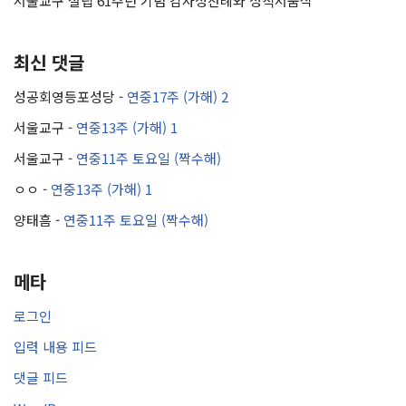
서울교구 설립 61주년 기념 감사성찬례와 성직서품식
최신 댓글
성공회영등포성당
-
연중17주 (가해) 2
서울교구
-
연중13주 (가해) 1
서울교구
-
연중11주 토요일 (짝수해)
ㅇㅇ
-
연중13주 (가해) 1
양태흠
-
연중11주 토요일 (짝수해)
메타
로그인
입력 내용 피드
댓글 피드