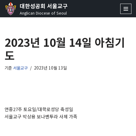
대한성공회 서울교구
Anglican Diocese of Seoul
콘
텐
츠
2023년 10월 14일 아침기
로
건
도
너
뛰
기
기준
서울교구
2023년 10월 13일
연중27주 토요일/대학로성당 축성일
서울교구 박상용 보나벤투라 사제 가족