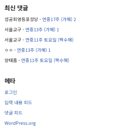
최신 댓글
성공회영등포성당
-
연중17주 (가해) 2
서울교구
-
연중13주 (가해) 1
서울교구
-
연중11주 토요일 (짝수해)
ㅇㅇ
-
연중13주 (가해) 1
양태흠
-
연중11주 토요일 (짝수해)
메타
로그인
입력 내용 피드
댓글 피드
WordPress.org