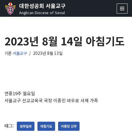
대한성공회 서울교구
Anglican Diocese of Seoul
콘
텐
츠
2023년 8월 14일 아침기도
로
건
너
기준
서울교구
2023년 8월 13일
뛰
기
연중19주 월요일
서울교구 선교교육국 국장 이종민 바우로 사제 가족
태그:
성무일과
아침기도
이종민 신부