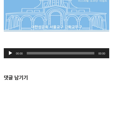
오
00:00
00:00
디
오
플
레
댓글 남기기
이
어