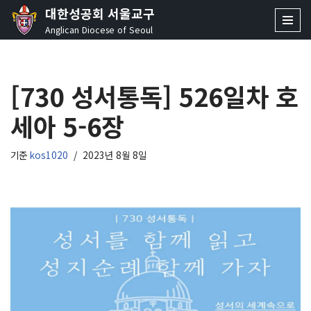
대한성공회 서울교구
Anglican Diocese of Seoul
콘
텐
츠
[730 성서통독] 526일차 호
로
건
세아 5-6장
너
뛰
기
기준
kos1020
2023년 8월 8일