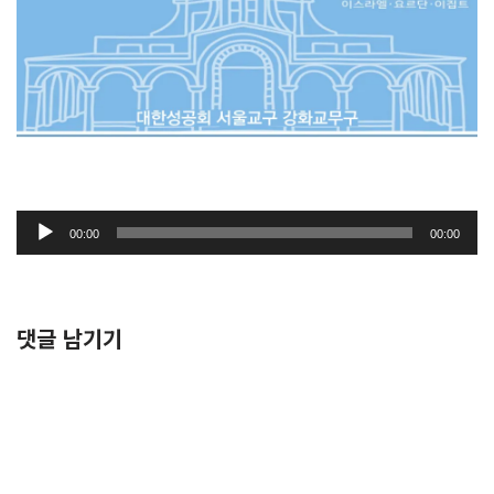
오
00:00
00:00
디
오
플
레
댓글 남기기
이
어