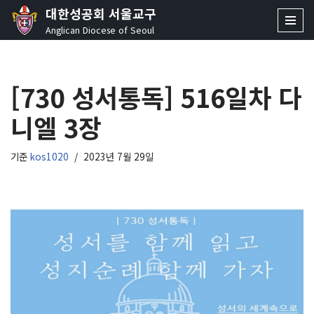
대한성공회 서울교구
Anglican Diocese of Seoul
콘
텐
츠
[730 성서통독] 516일차 다
로
건
니엘 3장
너
뛰
기
기준
kos1020
2023년 7월 29일