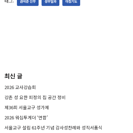
태그:
권석준 신부
성무일과
아침기도
최신 글
2026 교사강습회
강촌 성 요한 피정의 집 공간 정비
제36회 서울교구 성가제
2026 워십투게더 ‘연합’
서울교구 설립 61주년 기념 감사성찬례와 성직서품식