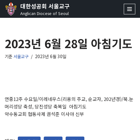
대한성공회 서울교구
Anglican Diocese of Seoul
콘
텐
츠
2023년 6월 28일 아침기도
로
건
너
기준
서울교구
2023년 6월 30일
뛰
기
연중12주 수요일/이레네우스(리옹의 주교, 순교자, 202년경)/북.눈
머리성당 축성, 당진성당 축복일 아침기도
약수동교회 협동사제 권석준 이사야 신부