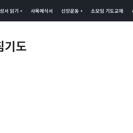
성서 읽기
사목예식서
신앙운동
소모임 기도교재
아침기도