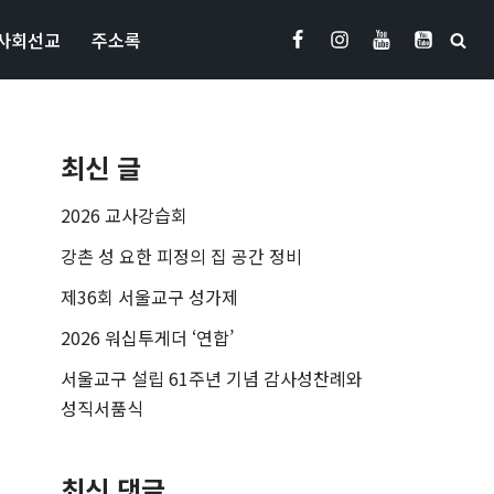
사회선교
주소록
최신 글
2026 교사강습회
강촌 성 요한 피정의 집 공간 정비
제36회 서울교구 성가제
2026 워십투게더 ‘연합’
서울교구 설립 61주년 기념 감사성찬례와
성직서품식
최신 댓글