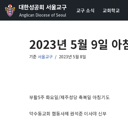
대한성공회 서울교구
교구 소식
교회학교
콘
Anglican Diocese of Seoul
텐
츠
로
2023년 5월 9일 
건
너
기준
서울교구
2023년 5월 8일
뛰
기
부활5주 화요일/제주성당 축복일 아침기도
약수동교회 협동사제 권석준 이사야 신부