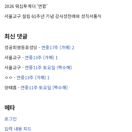
2026 워십투게더 ‘연합’
서울교구 설립 61주년 기념 감사성찬례와 성직서품식
최신 댓글
성공회영등포성당
-
연중17주 (가해) 2
서울교구
-
연중13주 (가해) 1
서울교구
-
연중11주 토요일 (짝수해)
ㅇㅇ
-
연중13주 (가해) 1
양태흠
-
연중11주 토요일 (짝수해)
메타
로그인
입력 내용 피드