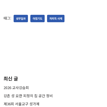
태그:
성무일과
아침기도
차피득 사제
최신 글
2026 교사강습회
강촌 성 요한 피정의 집 공간 정비
제36회 서울교구 성가제