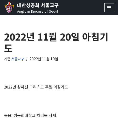
대한성공회 서울교구
Anglican Diocese of Seoul
콘
텐
츠
2022년 11월 20일 아침기
로
건
도
너
뛰
기
기준
서울교구
2022년 11월 19일
2022년 왕이신 그리스도 주일 아침기도
녹음: 성공회대학교 차피득 사제