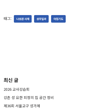
태그:
나성권 사제
성무일과
아침기도
최신 글
2026 교사강습회
강촌 성 요한 피정의 집 공간 정비
제36회 서울교구 성가제