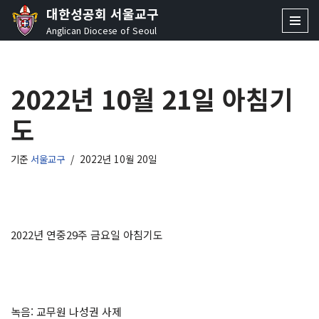
대한성공회 서울교구
Anglican Diocese of Seoul
콘
텐
츠
2022년 10월 21일 아침기
로
건
도
너
뛰
기
기준
서울교구
2022년 10월 20일
2022년 연중29주 금요일 아침기도
녹음: 교무원 나성권 사제