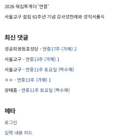
2026 워십투게더 ‘연합’
서울교구 설립 61주년 기념 감사성찬례와 성직서품식
최신 댓글
성공회영등포성당
-
연중17주 (가해) 2
서울교구
-
연중13주 (가해) 1
서울교구
-
연중11주 토요일 (짝수해)
ㅇㅇ
-
연중13주 (가해) 1
양태흠
-
연중11주 토요일 (짝수해)
메타
로그인
입력 내용 피드