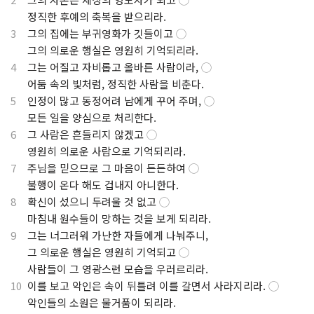
.
정직한 후예의 축복을 받으리라.
3
그의 집에는 부귀영화가 깃들이고
◯
.
그의 의로운 행실은 영원히 기억되리라.
4
그는 어질고 자비롭고 올바른 사람이라,
◯
.
어둠 속의 빛처럼, 정직한 사람을 비춘다.
5
인정이 많고 동정어려 남에게 꾸어 주며,
◯
.
모든 일을 양심으로 처리한다.
6
그 사람은 흔들리지 않겠고
◯
.
영원히 의로운 사람으로 기억되리라.
7
주님을 믿으므로 그 마음이 든든하여
◯
.
불행이 온다 해도 겁내지 아니한다.
8
확신이 섰으니 두려울 것 없고
◯
.
마침내 원수들이 망하는 것을 보게 되리라.
9
그는 너그러워 가난한 자들에게 나눠주니,
.
그 의로운 행실은 영원히 기억되고
◯
.
사람들이 그 영광스런 모습을 우러르리라.
10
이를 보고 악인은 속이 뒤틀려 이를 갈면서 사라지리라.
◯
.
악인들의 소원은 물거품이 되리라.