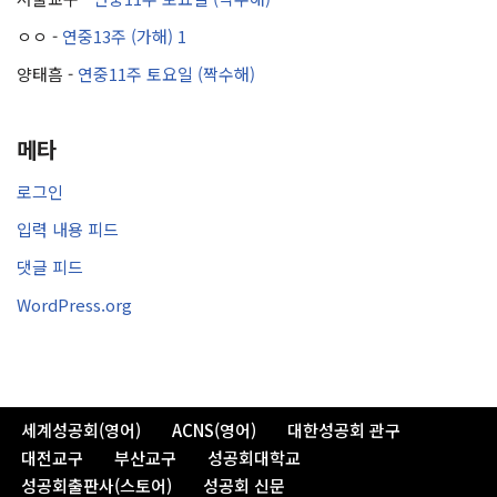
ㅇㅇ
-
연중13주 (가해) 1
양태흠
-
연중11주 토요일 (짝수해)
메타
로그인
입력 내용 피드
댓글 피드
WordPress.org
세계성공회(영어)
ACNS(영어)
대한성공회 관구
대전교구
부산교구
성공회대학교
성공회출판사(스토어)
성공회 신문