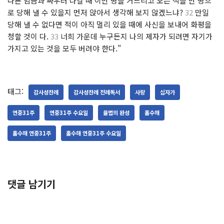
다른 임금과 싸우러 나갈 때 이만 명을 거느리고 오는 적을 만 명으
로 당해 낼 수 있을지 먼저 앉아서 생각해 보지 않겠느냐?
32
만일
당해 낼 수 없다면 적이 아직 멀리 있을 때에 사신을 보내어 화평을
청할 것이 다.
33
너희 가운데 누구든지 나의 제자가 되려면 자기가
가지고 있는 것을 모두 버려야 한다.”
태그:
감사성찬례
감사성찬례 전례독서
사랑
십자가
연중31주
연중31주 수요일
율법의 완성
홀수해
홀수해 연중31주
홀수해 연중31주 수요일
댓글 남기기